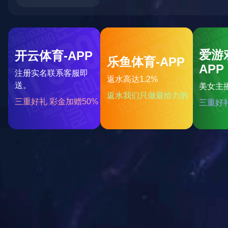
网 址: carterscypresscrafts.com
详情
项目内容
友情链接
LINKS
出格
BAIDU
新浪