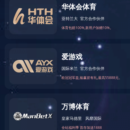
资质荣誉
企业荣誉
企业荣誉
ayx爱游戏体育(中国)股份有限
公司官网
ayx爱游戏体育(中国)股份有限公司官
网
地 址：东莞市长安镇金铭国际模具
城展厅3B栋-2001
电 话：0769-81153535
传 真：0769-81153536
联系人：伍小姐 13827296260
邮 箱: xiangyajixie@126.com