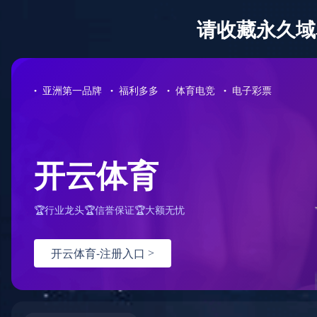
网站首页
关于我们
新闻中心