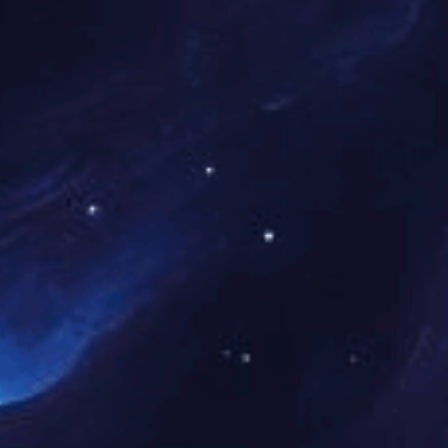
网站首页
关于我们
新闻中心
产品中心
成功
ayx爱游戏体育(中国)股份有限公司官网 版权所有
网站后台