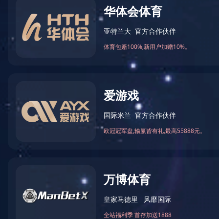
产品中心
ayx爱游戏体育(中国)股份有限公司
日本沙迪克
官网
台湾徕通（莱璟）
日本沙迪克
现代威亚
韩华走心机
ayx爱游戏体育(中国)股份有限
公司官网
ayx爱游戏体育(中国)股份有限公司官