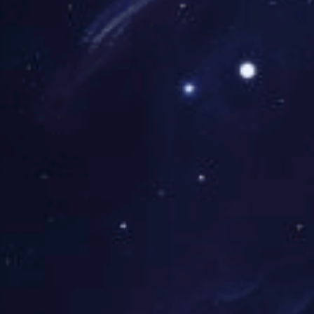
宽×长×高 (mm)
最大加工物質量（
最大加工物質量（浸
电极丝(mm)
电极丝张力(N)
最大电极丝进给速度(m
从地面到工作台顶
机床主体尺寸 宽×长
机床安装尺寸 宽×长 
机床主体重量（kg
电气总容量
友情链接
LINKS
出格
BAIDU
新浪