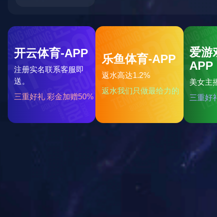
网
地 址：东莞市长安镇金铭国际模具
城展厅3B栋-2001
电 话：0769-81153535
传 真：0769-81153536
联系人：伍小姐 13827296260
邮 箱: xiangyajixie@126.com
网 址: carterscypresscrafts.com
商品详情
主要特长
4轴直线电
确立了无需